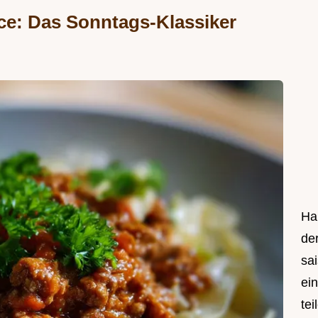
ce: Das Sonntags-Klassiker
Hal
de
sa
ei
tei