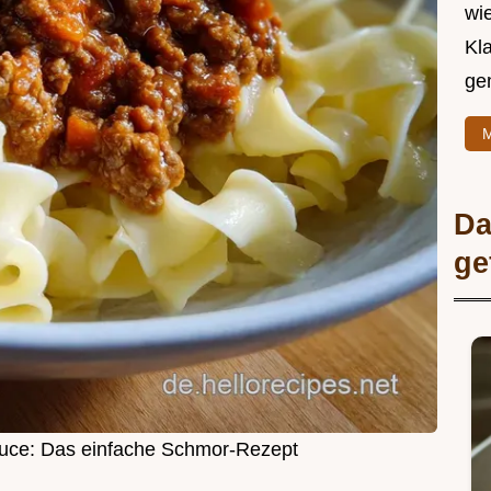
wie
Kl
ge
M
Da
ge
auce: Das einfache Schmor-Rezept