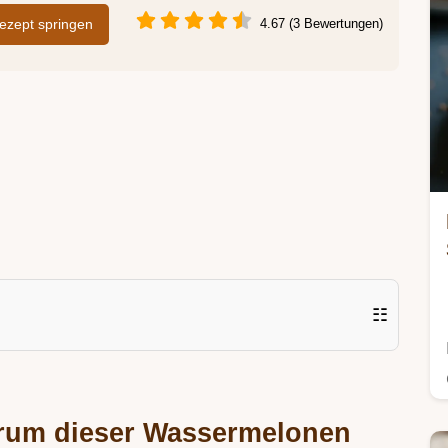
zept springen
4.67 (3 Bewertungen)
☷
arum dieser Wassermelonen