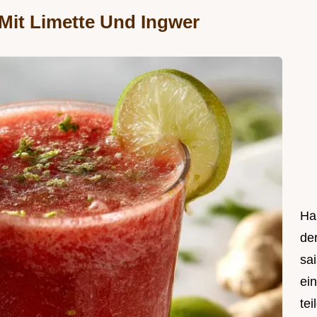
it Limette Und Ingwer
Hal
de
sa
ei
tei