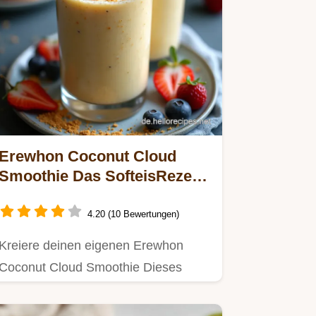
Erewhon Coconut Cloud
Smoothie Das SofteisRezept
in 5 Minuten
4.20 (10 Bewertungen)
Kreiere deinen eigenen Erewhon
Coconut Cloud Smoothie Dieses
Originalrezept macht ihn dickflüssig…