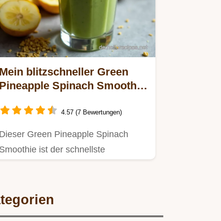
Mein blitzschneller Green
Pineapple Spinach Smoothie
Vitale Power in nur 7
Minuten
4.57 (7 Bewertungen)
Dieser Green Pineapple Spinach
Smoothie ist der schnellste
PowerStart Unglaublich cremig
dank…
tegorien