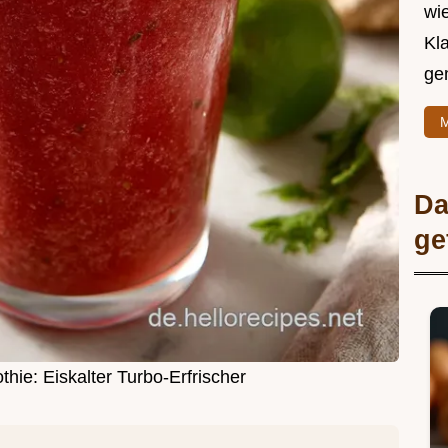
wie
Kl
ge
M
Da
ge
ie: Eiskalter Turbo-Erfrischer