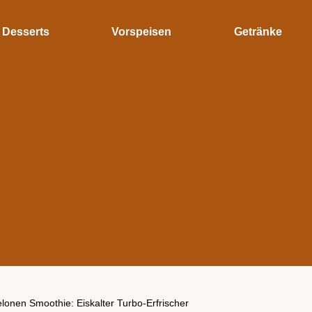
Desserts
Vorspeisen
Getränke
onen Smoothie: Eiskalter Turbo-Erfrischer