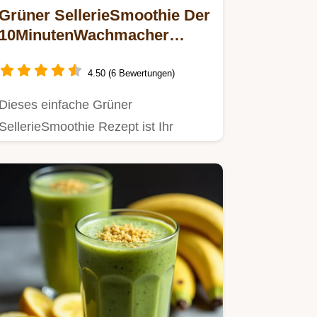
Grüner SellerieSmoothie Der
10MinutenWachmacher
Detox Power
4.50 (6 Bewertungen)
Dieses einfache Grüner
SellerieSmoothie Rezept ist Ihr
FrischeKick Mit Apfel und Zitrone
schmeckt…