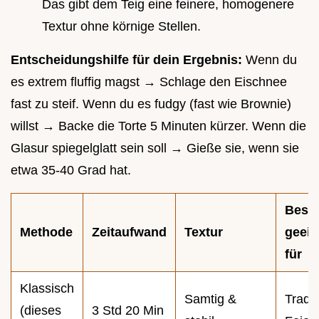
Das gibt dem Teig eine feinere, homogenere
Textur ohne körnige Stellen.
Entscheidungshilfe für dein Ergebnis:
Wenn du
es extrem fluffig magst → Schlage den Eischnee
fast zu steif. Wenn du es fudgy (fast wie Brownie)
willst → Backe die Torte 5 Minuten kürzer. Wenn die
Glasur spiegelglatt sein soll → Gieße sie, wenn sie
etwa 35-40 Grad hat.
Best
Methode
Zeitaufwand
Textur
geeig
für
Klassisch
Samtig &
Tradit
(dieses
3 Std 20 Min