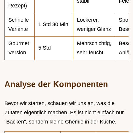
stabil
Feier
Rezept)
Schnelle
Lockerer,
Spont
1 Std 30 Min
Variante
weniger Glanz
Besu
Gourmet
Mehrschichtig,
Beso
5 Std
Version
sehr feucht
Anläs
Analyse der Komponenten
Bevor wir starten, schauen wir uns an, was die
Zutaten eigentlich machen. Es ist nicht einfach nur
"Backen", sondern kleine Chemie in der Küche.