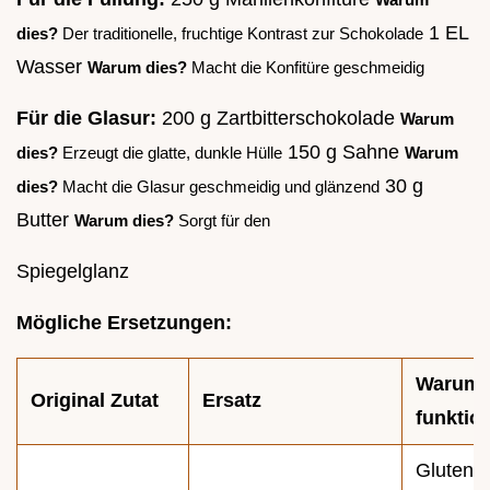
1 EL
dies?
Der traditionelle, fruchtige Kontrast zur Schokolade
Wasser
Warum dies?
Macht die Konfitüre geschmeidig
Für die Glasur:
200 g Zartbitterschokolade
Warum
150 g Sahne
dies?
Erzeugt die glatte, dunkle Hülle
Warum
30 g
dies?
Macht die Glasur geschmeidig und glänzend
Butter
Warum dies?
Sorgt für den
Spiegelglanz
Mögliche Ersetzungen:
Warum 
Original Zutat
Ersatz
funktion
Glutenfre