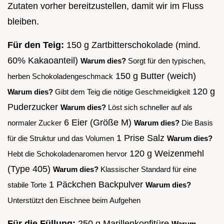
Zutaten vorher bereitzustellen, damit wir im Fluss
bleiben.
Für den Teig:
150 g Zartbitterschokolade (mind.
60% Kakaoanteil)
Warum dies?
Sorgt für den typischen,
150 g Butter (weich)
herben Schokoladengeschmack
120 g
Warum dies?
Gibt dem Teig die nötige Geschmeidigkeit
Puderzucker
Warum dies?
Löst sich schneller auf als
6 Eier (Größe M)
normaler Zucker
Warum dies?
Die Basis
1 Prise Salz
für die Struktur und das Volumen
Warum dies?
120 g Weizenmehl
Hebt die Schokoladenaromen hervor
(Type 405)
Warum dies?
Klassischer Standard für eine
1 Päckchen Backpulver
stabile Torte
Warum dies?
Unterstützt den Eischnee beim Aufgehen
Für die Füllung:
250 g Marillenkonfitüre
Warum