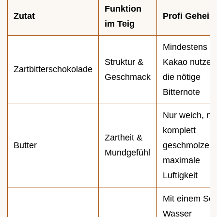
Funktion
Zutat
Profi Geheim
im Teig
Mindestens 
Struktur &
Kakao nutzen 
Zartbitterschokolade
Geschmack
die nötige
Bitternote
Nur weich, nic
komplett
Zartheit &
Butter
geschmolzen 
Mundgefühl
maximale
Luftigkeit
Mit einem Sch
Wasser