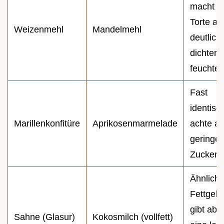
macht d
Torte ab
Weizenmehl
Mandelmehl
deutlich
dichter 
feuchter
Fast
identisc
Marillenkonfitüre
Aprikosenmarmelade
achte au
geringe
Zuckerg
Ähnliche
Fettgeha
gibt abe
Sahne (Glasur)
Kokosmilch (vollfett)