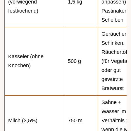
(vorwiegend
1,5 kg
anpassen) o
festkochend)
Pastinaken
Scheiben
Geräucherte
Schinken,
Räuchertofu
Kasseler (ohne
500 g
(für Vegetari
Knochen)
oder gut
gewürzte
Bratwurst
Sahne +
Wasser im
Milch (3,5%)
750 ml
Verhältnis 1:
wenn die Mi