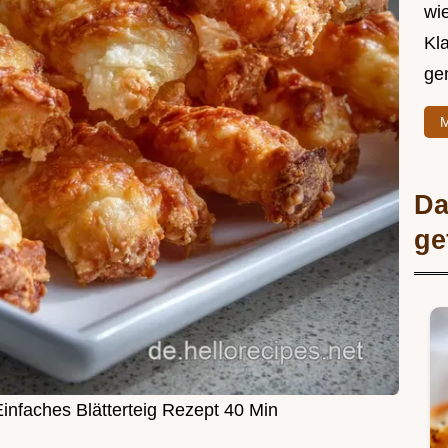
wie
Kl
ge
M
Da
ge
infaches Blätterteig Rezept 40 Min