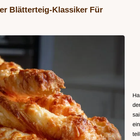
 Blätterteig-Klassiker Für
Hal
de
sa
ei
tei