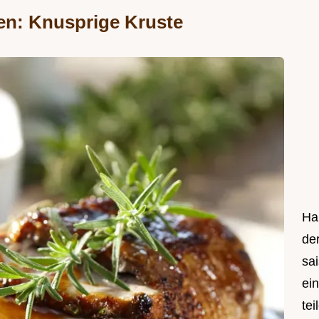
en: Knusprige Kruste
Hal
de
sa
ei
tei