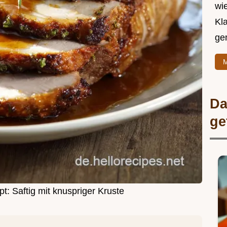
wie
Kl
ge
M
Da
ge
: Saftig mit knuspriger Kruste