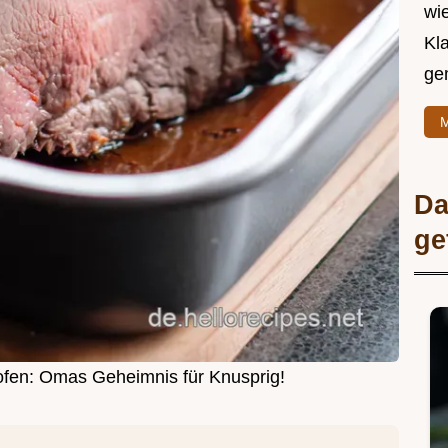
wie
Kl
ge
M
Da
ge
fen: Omas Geheimnis für Knusprig!