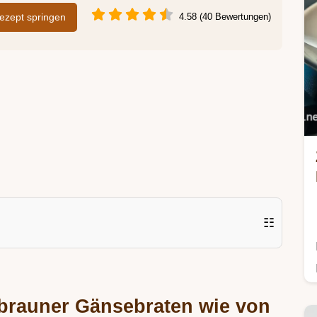
zept springen
4.58 (40 Bewertungen)
☷
brauner Gänsebraten wie von