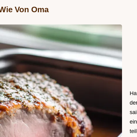
 Wie Von Oma
Hal
de
sa
ei
tei