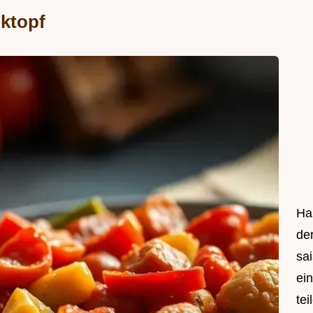
ktopf
Hal
de
sa
ei
tei