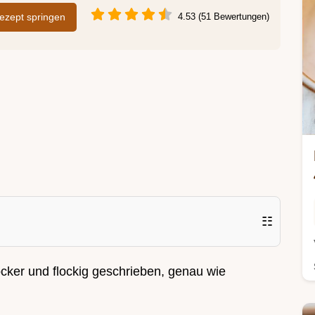
zept springen
4.53 (51 Bewertungen)
☷
ocker und flockig geschrieben, genau wie