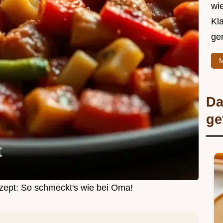
wie
Kl
ge
M
Da
ge
ept: So schmeckt's wie bei Oma!