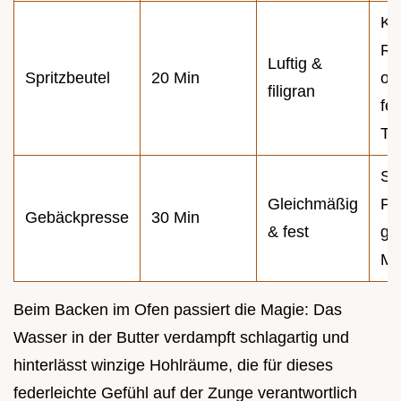
Kl
Ro
Luftig &
Spritzbeutel
20 Min
od
filigran
fe
Te
Sc
Gleichmäßig
Pr
Gebäckpresse
30 Min
& fest
gr
Me
Beim Backen im Ofen passiert die Magie: Das
Wasser in der Butter verdampft schlagartig und
hinterlässt winzige Hohlräume, die für dieses
federleichte Gefühl auf der Zunge verantwortlich