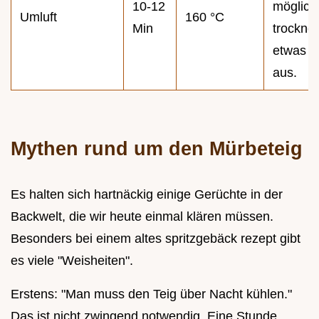
10-12
möglich
Umluft
160 °C
Min
trocknet
etwas 
aus.
Mythen rund um den Mürbeteig
Es halten sich hartnäckig einige Gerüchte in der
Backwelt, die wir heute einmal klären müssen.
Besonders bei einem altes spritzgebäck rezept gibt
es viele "Weisheiten".
Erstens: "Man muss den Teig über Nacht kühlen."
Das ist nicht zwingend notwendig. Eine Stunde