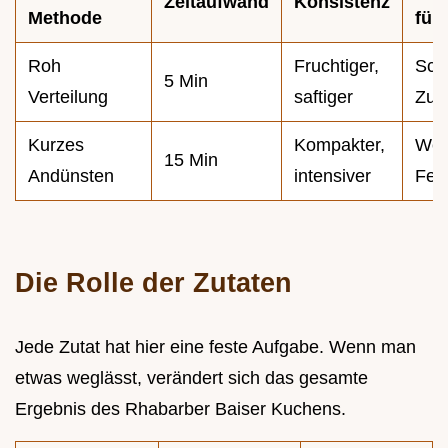
Zeitaufwand
Konsistenz
Methode
für
Roh
Fruchtiger,
Sch
5 Min
Verteilung
saftiger
Zub
Kurzes
Kompakter,
Wen
15 Min
Andünsten
intensiver
Feuc
Die Rolle der Zutaten
Jede Zutat hat hier eine feste Aufgabe. Wenn man
etwas weglässt, verändert sich das gesamte
Ergebnis des Rhabarber Baiser Kuchens.