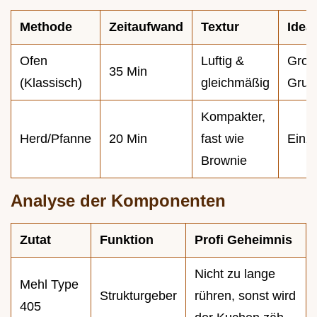
Methode
Zeitaufwand
Textur
Ideal
Ofen
Luftig &
Groß
35 Min
(Klassisch)
gleichmäßig
Grup
Kompakter,
Herd/Pfanne
20 Min
fast wie
Einze
Brownie
Analyse der Komponenten
Zutat
Funktion
Profi Geheimnis
Nicht zu lange
Mehl Type
Strukturgeber
rühren, sonst wird
405