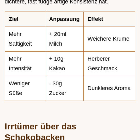
dichtere, fast fudge artige Konsistenz hat.
Ziel
Anpassung
Effekt
Mehr
+ 20ml
Weichere Krume
Saftigkeit
Milch
Mehr
+ 10g
Herberer
Intensität
Kakao
Geschmack
Weniger
- 30g
Dunkleres Aroma
Süße
Zucker
Irrtümer über das
Schokobacken