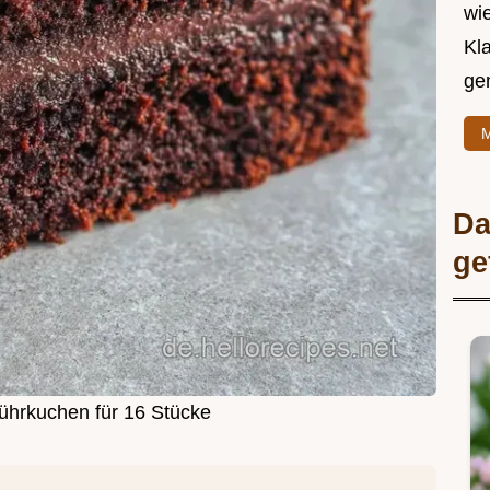
wie
Kl
ge
M
Da
ge
hrkuchen für 16 Stücke