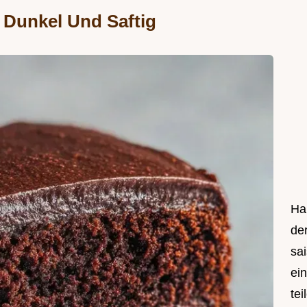
Dunkel Und Saftig
Hal
de
sa
ei
tei