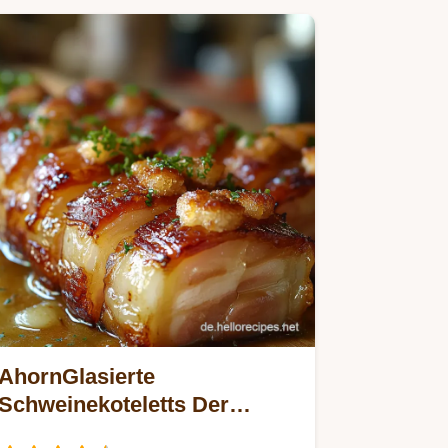
mit…
AhornGlasierte
Schweinekoteletts Der
KanadaHit für deine Küche