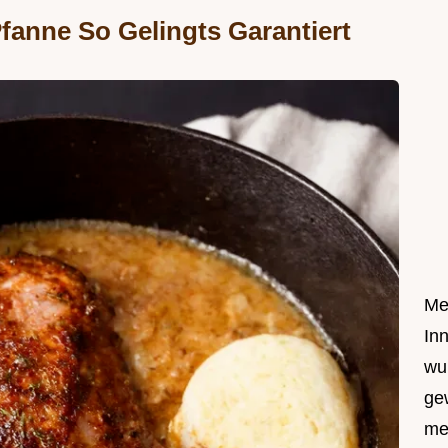
Pfanne So Gelingts Garantiert
Me
In
wu
ge
me