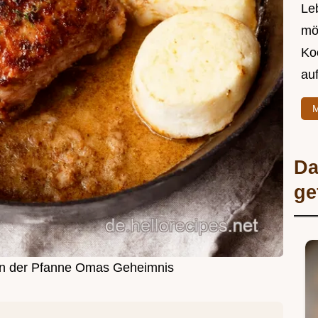
Leb
mö
Ko
au
M
Da
ge
n in der Pfanne Omas Geheimnis