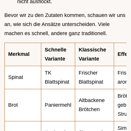
nicht ausflockt.
Bevor wir zu den Zutaten kommen, schauen wir uns
an, wie sich die Ansätze unterscheiden. Viele
machen es schnell, andere ganz traditionell.
Schnelle
Klassische
Merkmal
Effek
Variante
Variante
TK
Frischer
Frisch
Spinat
Blattspinat
Blattspinat
aroma
Brötc
Altbackene
Brot
Paniermehl
gebe
Brötchen
Struk
Simm