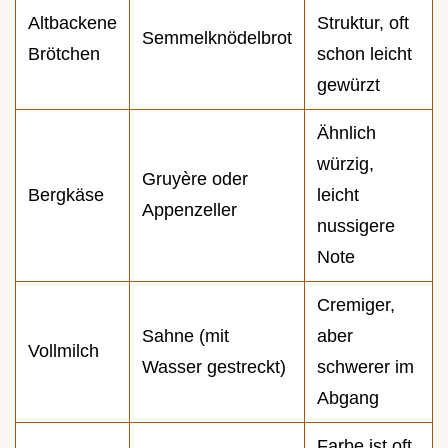
Altbackene
Struktur, oft
Semmelknödelbrot
Brötchen
schon leicht
gewürzt
Ähnlich
würzig,
Gruyère oder
Bergkäse
leicht
Appenzeller
nussigere
Note
Cremiger,
Sahne (mit
aber
Vollmilch
Wasser gestreckt)
schwerer im
Abgang
Farbe ist oft