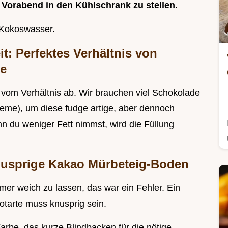
Vorabend in den Kühlschrank zu stellen.
m Kokoswasser.
t: Perfektes Verhältnis von
me
 vom Verhältnis ab. Wir brauchen viel Schokolade
creme), um diese fudge artige, aber dennoch
nn du weniger Fett nimmst, wird die Füllung
knusprige Kakao Mürbeteig-Boden
er weich zu lassen, das war ein Fehler. Ein
otarte muss knusprig sein.
arbe, das kurze Blindbacken für die nötige