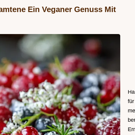
Samtene Ein Veganer Genuss Mit
Hal
fü
me
be
Er