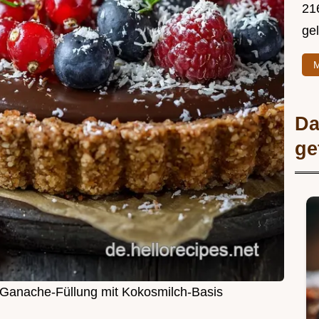
216
ge
M
Da
ge
Ganache-Füllung mit Kokosmilch-Basis