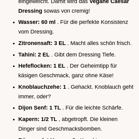
eingeweicht. Damit wird das
Vegane Caesar
Dressing
sowas von cremig!
Wasser:
60 ml
. Für die perfekte Konsistenz
vom Dressing.
Zitronensaft:
3 EL
. Macht alles schön frisch.
Tahini:
2 EL
. Gibt dem Dressing Tiefe.
Hefeflocken:
1 EL
. Der Geheimtipp für
käsigen Geschmack, ganz ohne Käse!
Knoblauchzehe:
1
. Gehackt. Knoblauch geht
immer, oder?
Dijon Senf:
1 TL
. Für die leichte Schärfe.
Kapern:
1/2 TL
, abgetropft. Die kleinen
Dinger sind Geschmacksbomben.