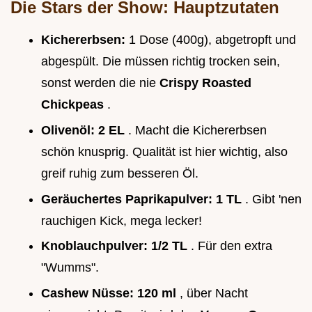
Die Stars der Show: Hauptzutaten
Kichererbsen:
1 Dose (400g), abgetropft und
abgespült. Die müssen richtig trocken sein,
sonst werden die nie
Crispy Roasted
Chickpeas
.
Olivenöl:
2 EL
. Macht die Kichererbsen
schön knusprig. Qualität ist hier wichtig, also
greif ruhig zum besseren Öl.
Geräuchertes Paprikapulver:
1 TL
. Gibt 'nen
rauchigen Kick, mega lecker!
Knoblauchpulver:
1/2 TL
. Für den extra
"Wumms".
Cashew Nüsse:
120 ml
, über Nacht