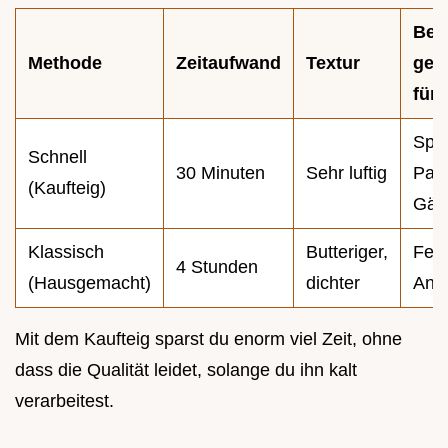
Bes
Methode
Zeitaufwand
Textur
gee
für
Spo
Schnell
30 Minuten
Sehr luftig
Part
(Kaufteig)
Gäs
Klassisch
Butteriger,
Fest
4 Stunden
(Hausgemacht)
dichter
Anl
Mit dem Kaufteig sparst du enorm viel Zeit, ohne
dass die Qualität leidet, solange du ihn kalt
verarbeitest.