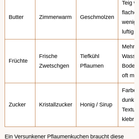
Teig w
flacher
Butter
Zimmerwarm
Geschmolzen
wenige
luftig
Mehr
Frische
Tiefkühl
Wasser
Früchte
Zwetschgen
Pflaumen
Boden 
oft ma
Farbe 
dunkle
Zucker
Kristallzucker
Honig / Sirup
Textur
klebrig
Ein Versunkener Pflaumenkuchen braucht diese