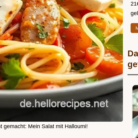
216
ge
M
Da
ge
t gemacht: Mein Salat mit Halloumi!