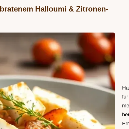
ebratenem Halloumi & Zitronen-
Hal
fü
me
be
Er