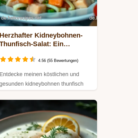
Herzhafter Kidneybohnen-
Thunfisch-Salat: Ein
schneller Energiekick für
jeden Tag
4.56 (55 Bewertungen)
Entdecke meinen köstlichen und
gesunden kidneybohnen thunfisch
salat.