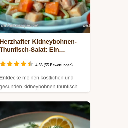
Herzhafter Kidneybohnen-
Thunfisch-Salat: Ein
schneller Energiekick für
jeden Tag
4.56 (55 Bewertungen)
Entdecke meinen köstlichen und
gesunden kidneybohnen thunfisch
salat.