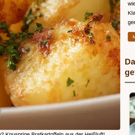
wie
Kl
ge
M
Da
ge
? Knusprige Bratkartoffeln aus der Heißluft!