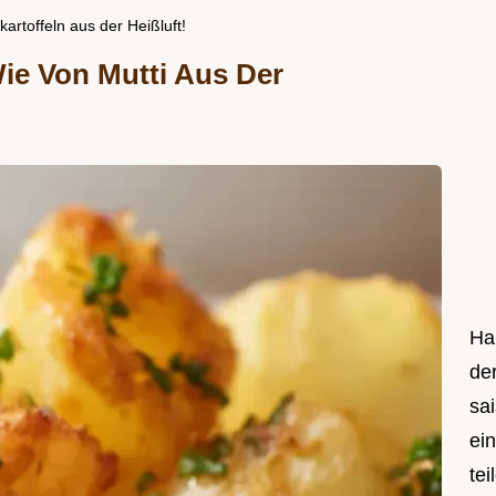
artoffeln aus der Heißluft!
Wie Von Mutti Aus Der
Hal
de
sa
ei
tei