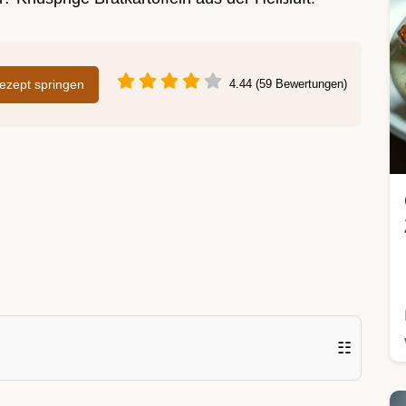
zept springen
4.44 (59 Bewertungen)
☷