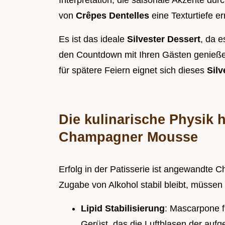
Interpretation, die saisonale Akzente dur
von
Crêpes Dentelles
eine Texturtiefe er
Es ist das ideale
Silvester Dessert
, da e
den Countdown mit Ihren Gästen genießen
für spätere Feiern eignet sich dieses
Silv
Die kulinarische Physik h
Champagner Mousse
Erfolg in der Patisserie ist angewandte C
Zugabe von Alkohol stabil bleibt, müssen 
Lipid Stabilisierung
: Mascarpone f
Gerüst, das die Luftblasen der aufg