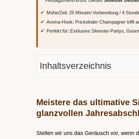
Festtagsmenü krönt. Dieses
Silvester Desser
Mühe/Zeit: 25 Minuten Vorbereitung / 4 Stund
Aroma-Hook: Prickelnder Champagner trifft auf
Perfekt für: Exklusive Silvester-Partys, Gou
Inhaltsverzeichnis
Meistere das ultimative S
glanzvollen Jahresabsch
Stellen wir uns das Geräusch vor, wenn 