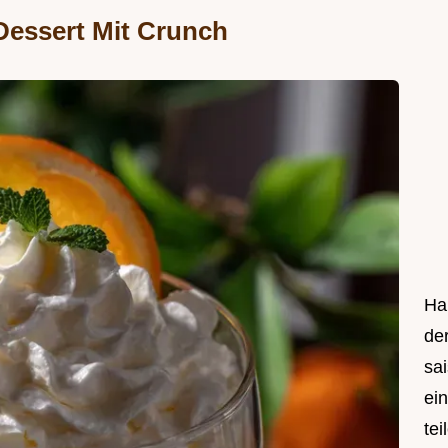
essert Mit Crunch
Hal
de
sa
ei
tei