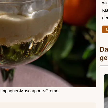
wie
Kl
ge
M
Da
ge
Champagner-Mascarpone-Creme