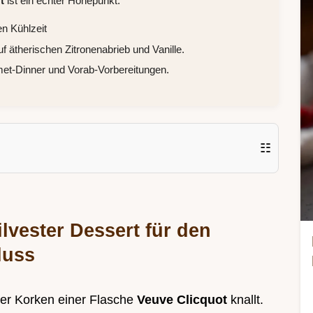
t
ist ein echter Höhepunkt.
en Kühlzeit
 ätherischen Zitronenabrieb und Vanille.
rmet-Dinner und Vorab-Vorbereitungen.
☷
ilvester Dessert für den
luss
der Korken einer Flasche
Veuve Clicquot
knallt.