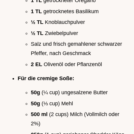
1 TL
getrockneter Oregano
1 TL
getrocknetes Basilikum
½ TL
Knoblauchpulver
½ TL
Zwiebelpulver
Salz und frisch gemahlener schwarzer
Pfeffer, nach Geschmack
2 EL
Olivenöl oder Pflanzenöl
Für die cremige Soße:
50g
(¼ cup) ungesalzene Butter
50g
(⅓ cup) Mehl
500 ml
(2 cups) Milch (Vollmilch oder
2%)