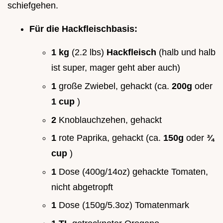
schiefgehen.
Für die Hackfleischbasis:
1 kg
(2.2 lbs)
Hackfleisch
(halb und halb
ist super, mager geht aber auch)
1
große Zwiebel, gehackt (ca.
200g
oder
1 cup
)
2
Knoblauchzehen, gehackt
1
rote Paprika, gehackt (ca.
150g
oder
¾
cup
)
1
Dose (400g/14oz) gehackte Tomaten,
nicht abgetropft
1
Dose (150g/5.3oz) Tomatenmark