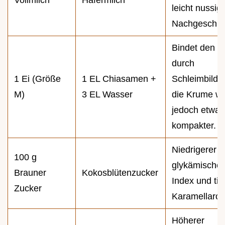
Vollmilch
Hafermilch
leicht nussig
Nachgeschm
Bindet den T
durch
1 Ei (Größe
1 EL Chiasamen +
Schleimbildu
M)
3 EL Wasser
die Krume wi
jedoch etwas
kompakter.
Niedrigerer
100 g
glykämischer
Brauner
Kokosblütenzucker
Index und tie
Zucker
Karamellaro
Höherer