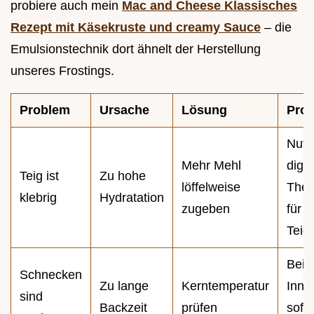
probiere auch mein
Mac and Cheese Klassisches
Rezept mit Käsekruste und creamy Sauce
– die
Emulsionstechnik dort ähnelt der Herstellung
unseres Frostings.
Problem
Ursache
Lösung
Pro 
Nutz
Mehr Mehl
digit
Teig ist
Zu hohe
löffelweise
The
klebrig
Hydratation
zugeben
für 
Teig
Bei
Schnecken
Zu lange
Kerntemperatur
Inne
sind
Backzeit
prüfen
sofo