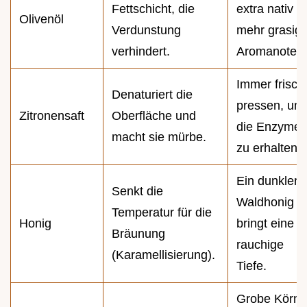
Fettschicht, die
extra nativ fü
Olivenöl
Verdunstung
mehr grasig
verhindert.
Aromanoten.
Immer frisch
Denaturiert die
pressen, um
Zitronensaft
Oberfläche und
die Enzyme
macht sie mürbe.
zu erhalten.
Ein dunkler
Senkt die
Waldhonig
Temperatur für die
Honig
bringt eine
Bräunung
rauchige
(Karamellisierung).
Tiefe.
Grobe Körne