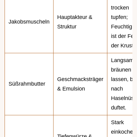
trocken
Hauptakteur &
tupfen;
Jakobsmuscheln
Struktur
Feuchtigke
ist der Fei
der Kruste
Langsam
bräunen
Geschmacksträger
lassen, bis
Süßrahmbutter
& Emulsion
nach
Haselnüs
duftet.
Stark
einkochen
Tiefenwürze &