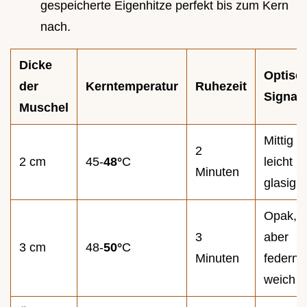
gespeicherte Eigenhitze perfekt bis zum Kern
nach.
Dicke
Optisc
der
Kerntemperatur
Ruhezeit
Signal
Muschel
Mittig 
2
2 cm
45-
48°
C
leicht
Minuten
glasig
Opak,
3
aber
3 cm
48-
50°
C
Minuten
federnd
weich