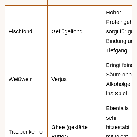
Hoher
Proteingehal
Fischfond
Geflügelfond
sorgt für gut
Bindung und
Tiefgang.
Bringt feine
Säure ohne
Weißwein
Verjus
Alkoholgehal
ins Spiel.
Ebenfalls
sehr
Ghee (geklärte
hitzestabil
Traubenkernöl
Butter)
mit leicht