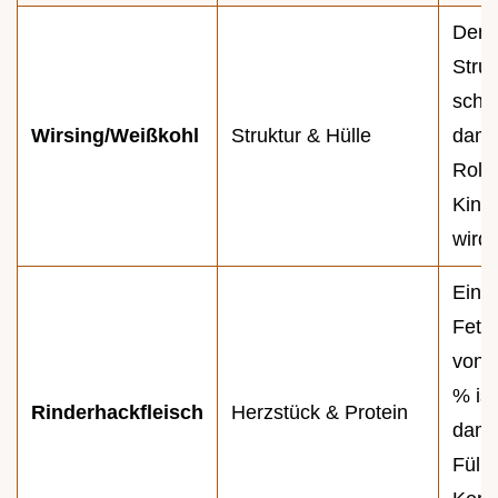
Den 
Strun
schn
Wirsing/Weißkohl
Struktur & Hülle
dami
Roll
Kinde
wird.
Ein
Fetta
von 
% ist
Rinderhackfleisch
Herzstück & Protein
damit
Füll