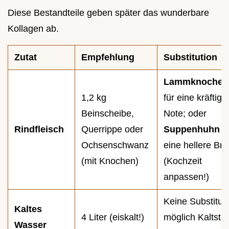
Diese Bestandteile geben später das wunderbare
Kollagen ab.
Zutat
Empfehlung
Substitution
Lammknochen
1,2 kg
für eine kräftige
Beinscheibe,
Note; oder
Rindfleisch
Querrippe oder
Suppenhuhn
f
Ochsenschwanz
eine hellere Br
(mit Knochen)
(Kochzeit
anpassen!)
Keine Substitut
Kaltes
4 Liter (eiskalt!)
möglich Kaltstar
Wasser