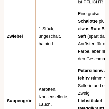
ist PFLICHT!
Eine große
Schalotte
plus
1 Stück,
etwas
Rote Bet
Zwiebel
ungeschält,
Saft
(spart das
halbiert
Anrösten für die
Farbe, aber nich
den Geschmack
Petersilienwur
fehlt?
Nimm me
Sellerie und ein
Karotten,
Zweig
Knollensellerie,
Suppengrün
Liebstöckel
Lauch,
(Maggikraut)
,