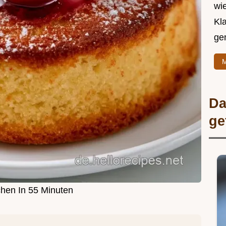
wie
Kl
ge
M
Da
ge
hen In 55 Minuten