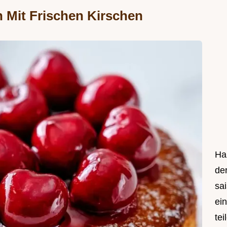
n Mit Frischen Kirschen
Hal
de
sa
ei
tei