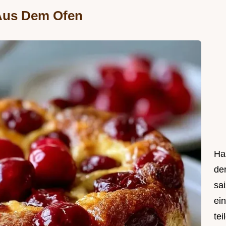
 Aus Dem Ofen
Hal
de
sa
ei
tei