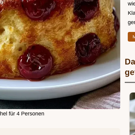
wie
Kl
ge
M
Da
ge
hel für 4 Personen