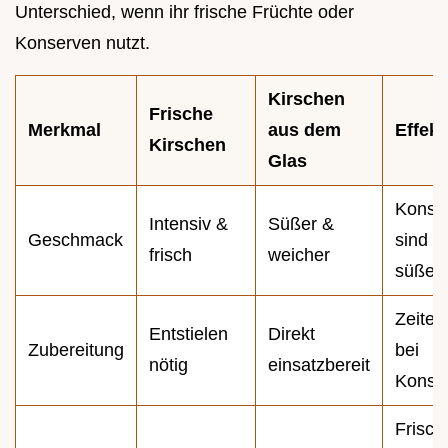
Unterschied, wenn ihr frische Früchte oder
Konserven nutzt.
Kirschen
Frische
Merkmal
aus dem
Effekt
Kirschen
Glas
Konse
Intensiv &
Süßer &
Geschmack
sind of
frisch
weicher
süßer
Zeiter
Entstielen
Direkt
Zubereitung
bei
nötig
einsatzbereit
Konse
Frisch