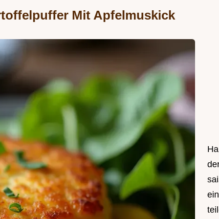
offelpuffer Mit Apfelmuskick
Hal
de
sa
ei
tei