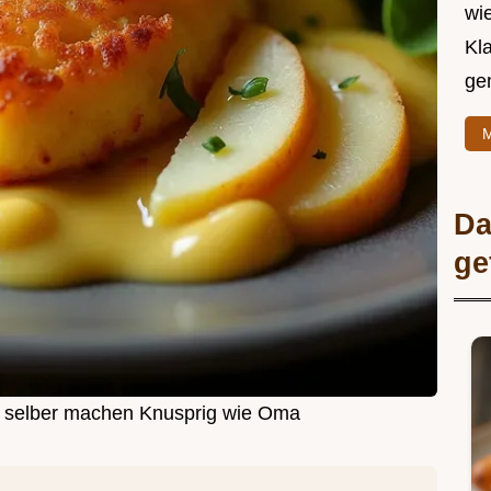
wie
Kl
ge
M
Da
ge
er selber machen Knusprig wie Oma