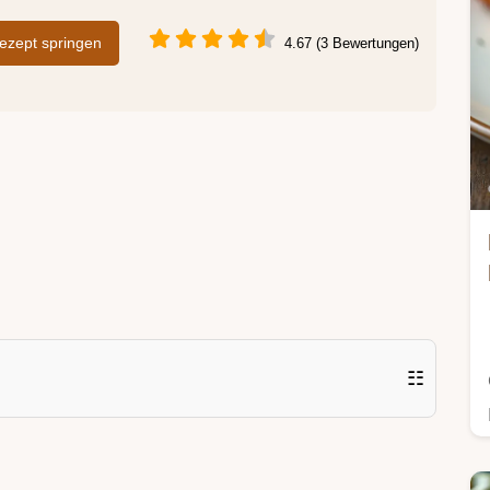
zept springen
4.67 (3 Bewertungen)
☷