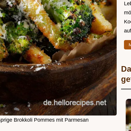
Leb
mö
Ko
au
M
Da
ge
sprige Brokkoli Pommes mit Parmesan