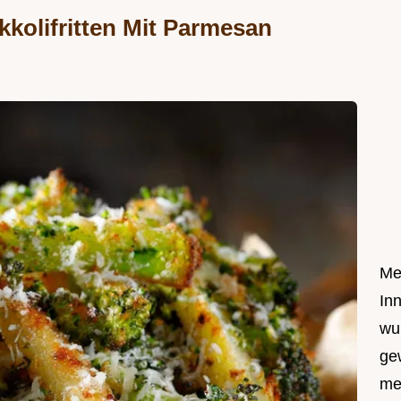
kolifritten Mit Parmesan
Me
In
wu
ge
me