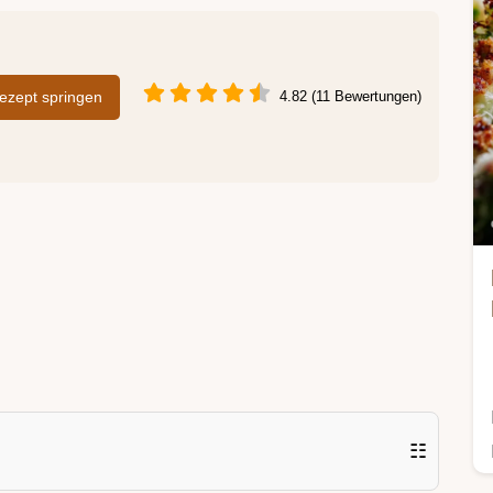
zept springen
4.82 (11 Bewertungen)
☷