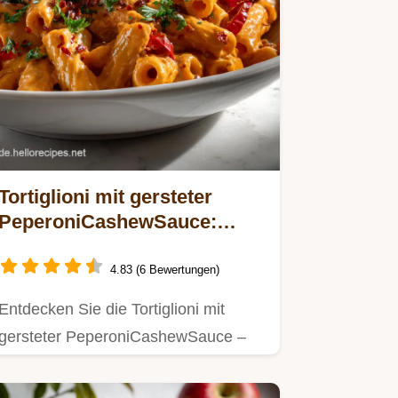
Tortiglioni mit gersteter
PeperoniCashewSauce:
Cremig Ohne Sahne
4.83 (6 Bewertungen)
Entdecken Sie die Tortiglioni mit
gersteter PeperoniCashewSauce –
eine einfache Cashew Sauce…