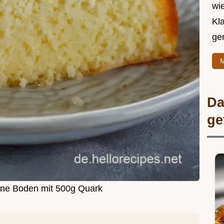
wie
Kl
ge
M
Da
ge
ne Boden mit 500g Quark