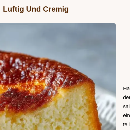
 Luftig Und Cremig
Hal
de
sa
ei
tei