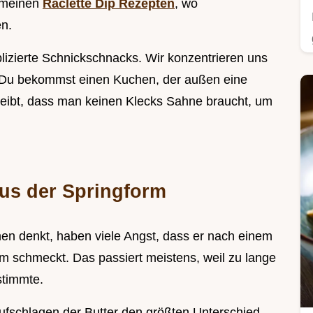
i meinen
Raclette Dip Rezepten
, wo
en.
lizierte Schnickschnacks. Wir konzentrieren uns
en. Du bekommst einen Kuchen, der außen eine
 bleibt, dass man keinen Klecks Sahne braucht, um
us der Springform
n denkt, haben viele Angst, dass er nach einem
 schmeckt. Das passiert meistens, weil zu lange
stimmte.
ufschlagen der Butter den größten Unterschied