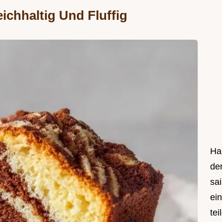
ichhaltig Und Fluffig
Hal
de
sa
ei
tei