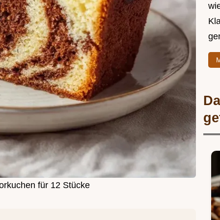
wie
Kl
ge
M
Da
ge
orkuchen für 12 Stücke