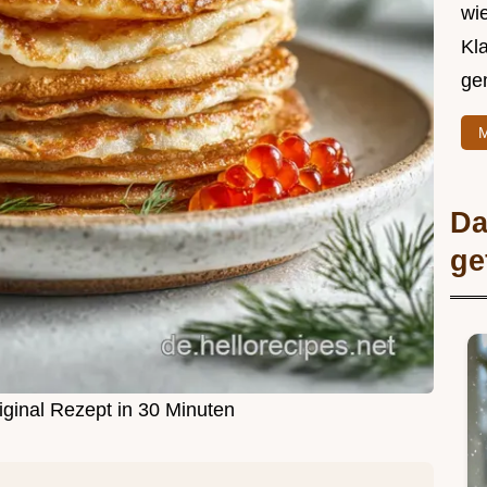
wie
Kl
ge
M
Da
ge
iginal Rezept in 30 Minuten