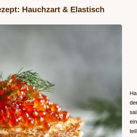
ezept: Hauchzart & Elastisch
Hal
de
sa
ei
tei