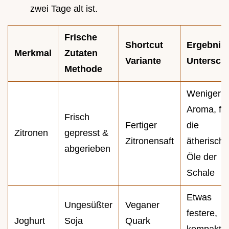
zwei Tage alt ist.
Frische
Shortcut
Ergebnis
Merkmal
Zutaten
Variante
Untersch
Methode
Weniger
Aroma, feh
Frisch
Fertiger
die
Zitronen
gepresst &
Zitronensaft
ätherische
abgerieben
Öle der
Schale
Etwas
Ungesüßter
Veganer
festere,
Joghurt
Soja
Quark
kompakte