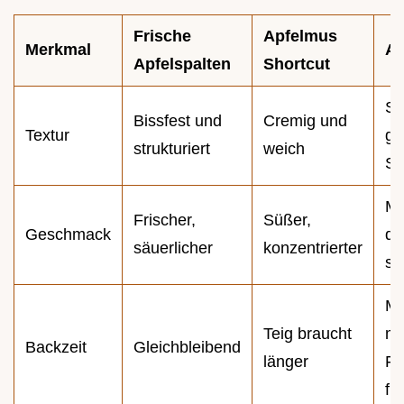
Frische
Apfelmus
Merkmal
Au
Apfelspalten
Shortcut
Sp
Bissfest und
Cremig und
Textur
ge
strukturiert
weich
St
Mu
Frischer,
Süßer,
Geschmack
de
säuerlicher
konzentrierter
sc
Mu
Teig braucht
me
Backzeit
Gleichbleibend
länger
Fe
fre