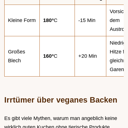
Vorsicht
Kleine Form
180°
C
-15 Min
dem
Austroc
Niedrig
Großes
Hitze fü
160°
C
+20 Min
Blech
gleichm
Garen
Irrtümer über veganes Backen
Es gibt viele Mythen, warum man angeblich keine
wirklich guten Kuchen ohne tierische Produkte