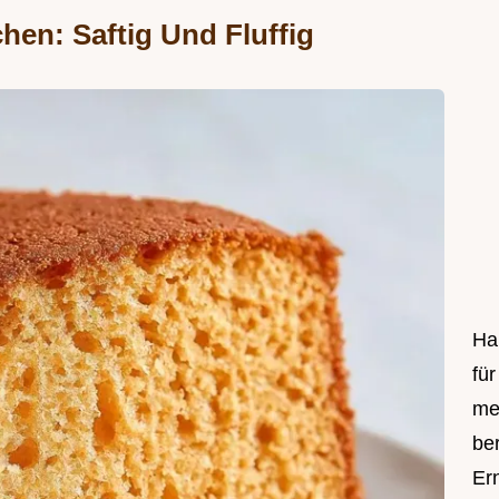
hen: Saftig Und Fluffig
Hal
fü
me
be
Er