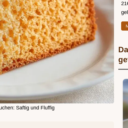
216
ge
M
Da
ge
chen: Saftig und Fluffig