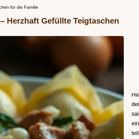
hen für die Familie
 Herzhaft Gefüllte Teigtaschen
Hal
de
sa
ei
tei