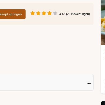
zept springen
4.48 (29 Bewertungen)
☷