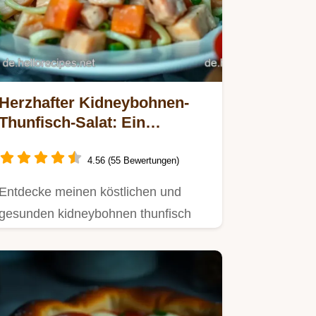
Herzhafter Kidneybohnen-
Thunfisch-Salat: Ein
schneller Energiekick für
jeden Tag
4.56 (55 Bewertungen)
Entdecke meinen köstlichen und
gesunden kidneybohnen thunfisch
salat.