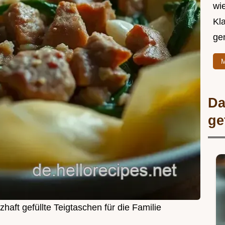
wie
Kl
ge
M
Da
ge
aft gefüllte Teigtaschen für die Familie