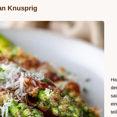
an Knusprig
Hal
de
sa
ei
tei