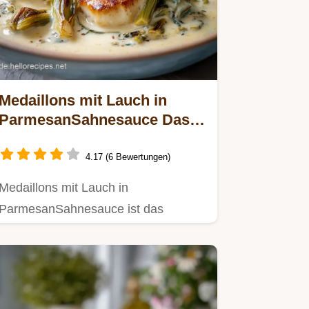
Medaillons mit Lauch in
ParmesanSahnesauce Das
cremige FeierabendRezept
4.17 (6 Bewertungen)
Medaillons mit Lauch in
ParmesanSahnesauce ist das
perfekte cremige Familienessen
Rezept Dieses…