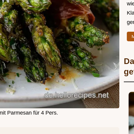
wie
Kl
ge
M
Da
ge
mit Parmesan für 4 Pers.