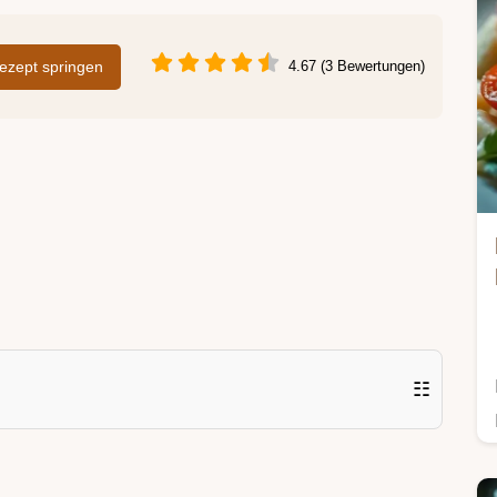
zept springen
4.67 (3 Bewertungen)
☷