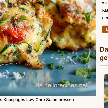
wie
Kl
ge
M
Da
ge
tes Knuspriges Low Carb Sommeressen