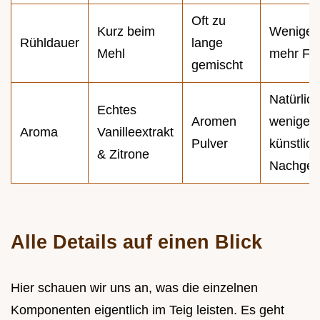
Oft zu
Kurz beim
Weniger 
Rühldauer
lange
Mehl
mehr Fluf
gemischt
Natürlich
Echtes
Aromen
weniger
Aroma
Vanilleextrakt
Pulver
künstlich
& Zitrone
Nachge
Alle Details auf einen Blick
Hier schauen wir uns an, was die einzelnen
Komponenten eigentlich im Teig leisten. Es geht