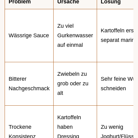
Problem
Ursache
Lösung
Zu viel
Kartoffeln erst
Wässrige Sauce
Gurkenwasser
separat marini
auf einmal
Zwiebeln zu
Bitterer
Sehr feine Wür
grob oder zu
Nachgeschmack
schneiden
alt
Kartoffeln
Trockene
haben
Zu wenig
Konsistenz
Dressing
Joghurt/Flüssig