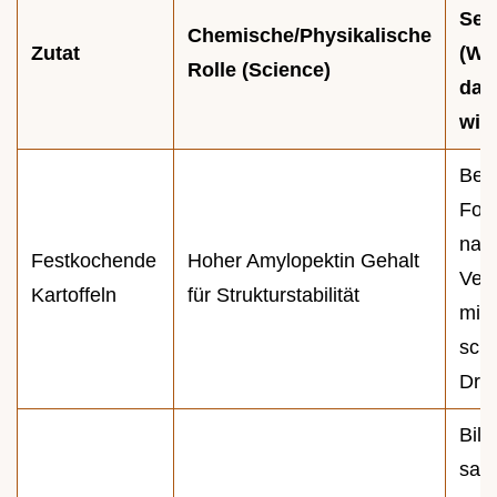
Sec
Chemische/Physikalische
Zutat
(Wa
Rolle (Science)
das
wich
Behä
For
nac
Festkochende
Hoher Amylopektin Gehalt
Ver
Kartoffeln
für Strukturstabilität
mit
sch
Dre
Bild
sam