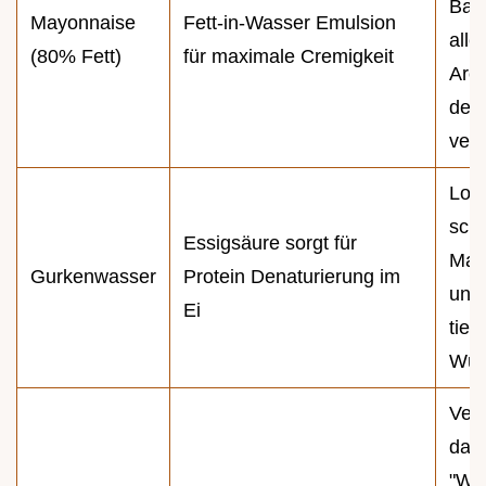
Basi
Mayonnaise
Fett-in-Wasser Emulsion
alle
(80% Fett)
für maximale Cremigkeit
Aro
der
verte
Lock
sch
Essigsäure sorgt für
May
Gurkenwasser
Protein Denaturierung im
und 
Ei
tie
Wür
Verh
das
"Wä