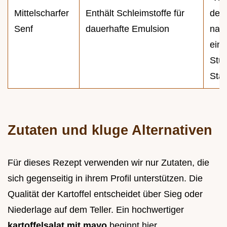
Mittelscharfer
Enthält Schleimstoffe für
des 
Senf
dauerhafte Emulsion
nac
eini
Stu
Stan
Zutaten und kluge Alternativen
Für dieses Rezept verwenden wir nur Zutaten, die
sich gegenseitig in ihrem Profil unterstützen. Die
Qualität der Kartoffel entscheidet über Sieg oder
Niederlage auf dem Teller. Ein hochwertiger
kartoffelsalat mit mayo
beginnt hier.