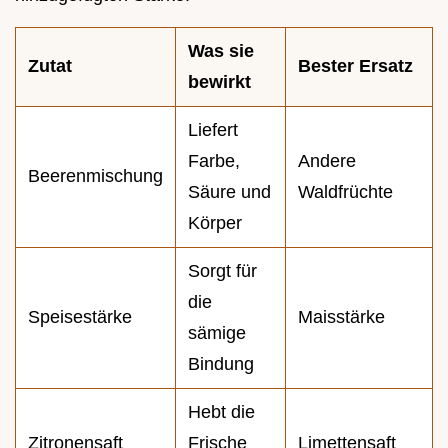
Was sie
Zutat
Bester Ersatz
bewirkt
Liefert
Farbe,
Andere
Beerenmischung
Säure und
Waldfrüchte
Körper
Sorgt für
die
Speisestärke
Maisstärke
sämige
Bindung
Hebt die
Zitronensaft
Frische
Limettensaft