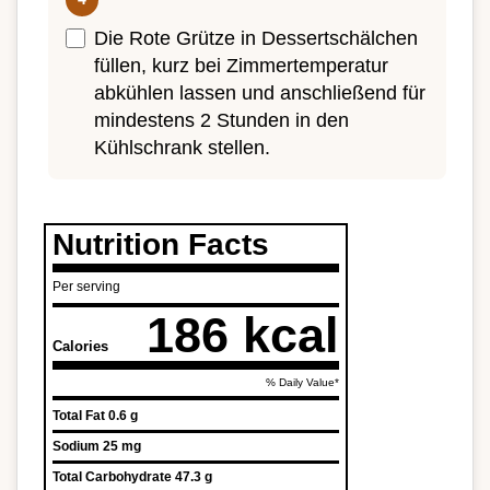
Die Rote Grütze in Dessertschälchen
füllen, kurz bei Zimmertemperatur
abkühlen lassen und anschließend für
mindestens 2 Stunden in den
Kühlschrank stellen.
Nutrition Facts
Per serving
186 kcal
Calories
% Daily Value*
Total Fat
0.6 g
Sodium
25 mg
Total Carbohydrate
47.3 g