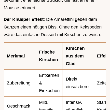
bekommt eine leichte Struktur, die fast an eine
Mousse erinnert.
Der Knusper Effekt
: Die Amarettini geben dem
Ganzen einen nötigen Biss. Ohne den Keksboden
wäre das einfache Dessert mit Kirschen zu weich.
Kirschen
Frische
Merkmal
aus dem
Effekt
Kirschen
Glas
Entkernen
Direkt
Zubereitung
&
Zeiter
einsatzbereit
Einkochen
Mild,
Intensiv,
Stärke
Geschmack
fruchtig
säuerlich
Kontra