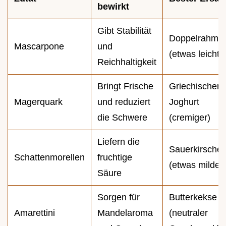
bewirkt
Gibt Stabilität
Doppelrahmfr
Mascarpone
und
(etwas leichte
Reichhaltigkeit
Bringt Frische
Griechischer
Magerquark
und reduziert
Joghurt
die Schwere
(cremiger)
Liefern die
Sauerkirsche
Schattenmorellen
fruchtige
(etwas milder)
Säure
Sorgen für
Butterkekse
Amarettini
Mandelaroma
(neutraler