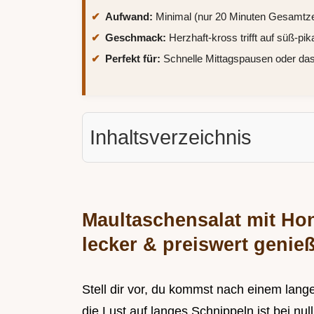
Aufwand:
Minimal (nur 20 Minuten Gesamtze
Geschmack:
Herzhaft-kross trifft auf süß-pik
Perfekt für:
Schnelle Mittagspausen oder das 
Inhaltsverzeichnis
Maultaschensalat mit Ho
lecker & preiswert genie
Stell dir vor, du kommst nach einem lan
die Lust auf langes Schnippeln ist bei nul