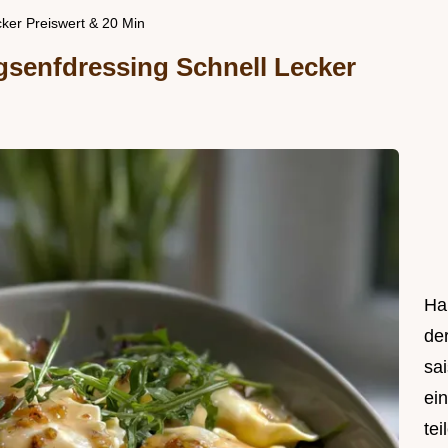
ker Preiswert & 20 Min
gsenfdressing Schnell Lecker
Hal
de
sa
ei
tei