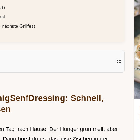
it)
ant
nächste Grillfest
☷
nigSenfDressing: Schnell,
ßen
gen Tag nach Hause. Der Hunger grummelt, aber
l. Dann hörst du es: das leise Zischen in der