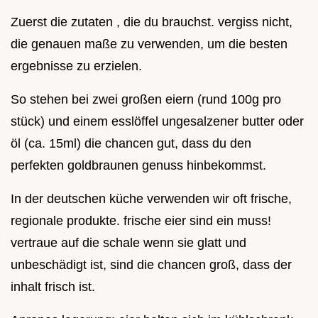
Zuerst die zutaten , die du brauchst. vergiss nicht,
die genauen maße zu verwenden, um die besten
ergebnisse zu erzielen.
So stehen bei zwei großen eiern (rund 100g pro
stück) und einem esslöffel ungesalzener butter oder
öl (ca. 15ml) die chancen gut, dass du den
perfekten goldbraunen genuss hinbekommst.
In der deutschen küche verwenden wir oft frische,
regionale produkte. frische eier sind ein muss!
vertraue auf die schale wenn sie glatt und
unbeschädigt ist, sind die chancen groß, dass der
inhalt frisch ist.