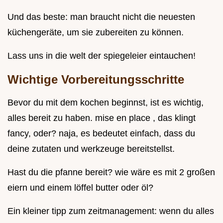
Und das beste: man braucht nicht die neuesten
küchengeräte, um sie zubereiten zu können.
Lass uns in die welt der spiegeleier eintauchen!
Wichtige Vorbereitungsschritte
Bevor du mit dem kochen beginnst, ist es wichtig,
alles bereit zu haben. mise en place , das klingt
fancy, oder? naja, es bedeutet einfach, dass du
deine zutaten und werkzeuge bereitstellst.
Hast du die pfanne bereit? wie wäre es mit 2 großen
eiern und einem löffel butter oder öl?
Ein kleiner tipp zum zeitmanagement: wenn du alles