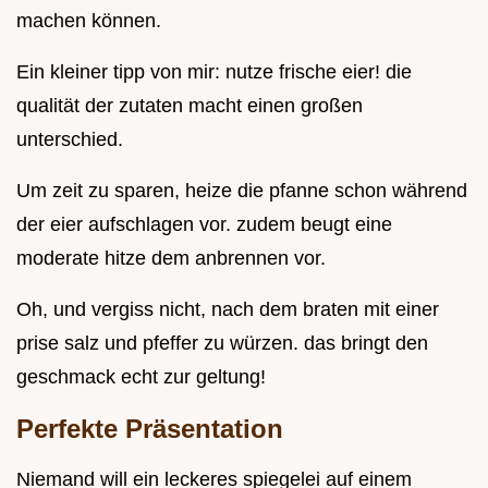
machen können.
Ein kleiner tipp von mir: nutze frische eier! die
qualität der zutaten macht einen großen
unterschied.
Um zeit zu sparen, heize die pfanne schon während
der eier aufschlagen vor. zudem beugt eine
moderate hitze dem anbrennen vor.
Oh, und vergiss nicht, nach dem braten mit einer
prise salz und pfeffer zu würzen. das bringt den
geschmack echt zur geltung!
Perfekte Präsentation
Niemand will ein leckeres spiegelei auf einem