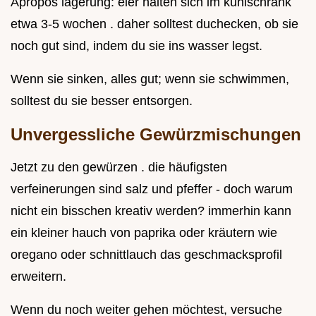
Apropos lagerung: eier halten sich im kühlschrank
etwa 3-5 wochen . daher solltest duchecken, ob sie
noch gut sind, indem du sie ins wasser legst.
Wenn sie sinken, alles gut; wenn sie schwimmen,
solltest du sie besser entsorgen.
Unvergessliche Gewürzmischungen
Jetzt zu den gewürzen . die häufigsten
verfeinerungen sind salz und pfeffer - doch warum
nicht ein bisschen kreativ werden? immerhin kann
ein kleiner hauch von paprika oder kräutern wie
oregano oder schnittlauch das geschmacksprofil
erweitern.
Wenn du noch weiter gehen möchtest, versuche