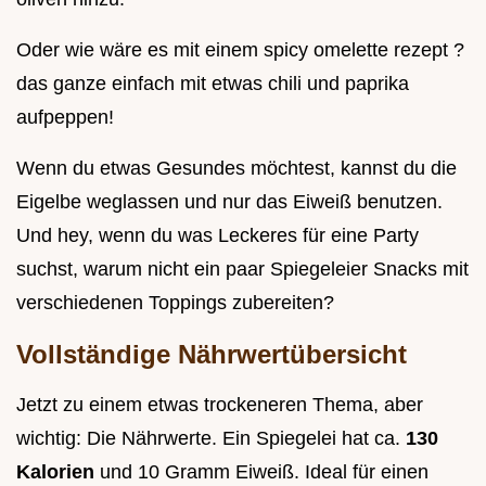
Oder wie wäre es mit einem spicy omelette rezept ?
das ganze einfach mit etwas chili und paprika
aufpeppen!
Wenn du etwas Gesundes möchtest, kannst du die
Eigelbe weglassen und nur das Eiweiß benutzen.
Und hey, wenn du was Leckeres für eine Party
suchst, warum nicht ein paar Spiegeleier Snacks mit
verschiedenen Toppings zubereiten?
Vollständige Nährwertübersicht
Jetzt zu einem etwas trockeneren Thema, aber
wichtig: Die Nährwerte. Ein Spiegelei hat ca.
130
Kalorien
und 10 Gramm Eiweiß. Ideal für einen