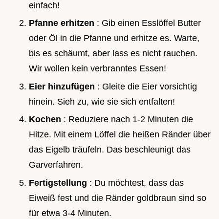
einfach!
Pfanne erhitzen
: Gib einen Esslöffel Butter
oder Öl in die Pfanne und erhitze es. Warte,
bis es schäumt, aber lass es nicht rauchen.
Wir wollen kein verbranntes Essen!
Eier hinzufügen
: Gleite die Eier vorsichtig
hinein. Sieh zu, wie sie sich entfalten!
Kochen
: Reduziere nach 1-2 Minuten die
Hitze. Mit einem Löffel die heißen Ränder über
das Eigelb träufeln. Das beschleunigt das
Garverfahren.
Fertigstellung
: Du möchtest, dass das
Eiweiß fest und die Ränder goldbraun sind so
für etwa 3-4 Minuten.