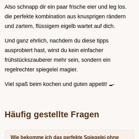
Also schnapp dir ein paar frische eier und leg los.
die perfekte kombination aus knusprigen rändern
und zartem, flüssigem eigelb wartet auf dich.
Und ganz ehrlich, nachdem du diese tipps
ausprobiert hast, wirst du kein einfacher
frühstückszauberer mehr sein, sondern ein
regelrechter spiegelei magier.
Viel spaß beim kochen und guten appetit! 🍳
Häufig gestellte Fragen
Wie bekomme ich das perfekte Spiegelei ohne