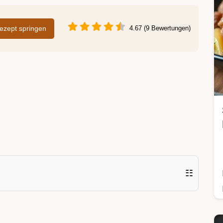
zept springen
4.67 (9 Bewertungen)
☷