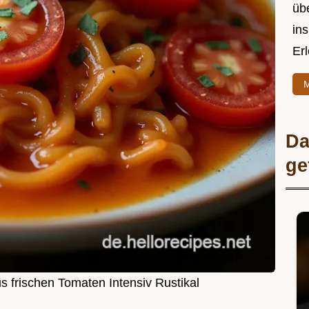
üb
ins
Er
M
Da
ge
 frischen Tomaten Intensiv Rustikal