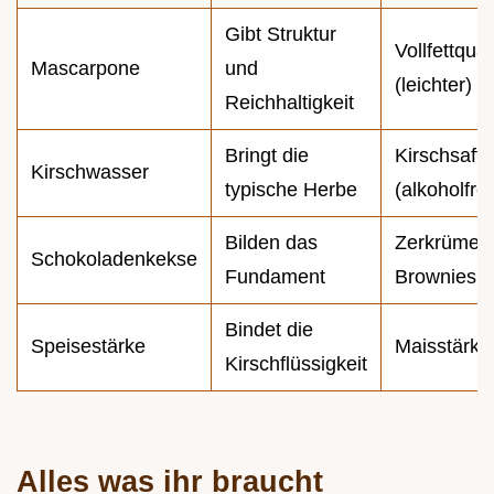
Gibt Struktur
Vollfettqua
Mascarpone
und
(leichter)
Reichhaltigkeit
Bringt die
Kirschsaft
Kirschwasser
typische Herbe
(alkoholfrei
Bilden das
Zerkrümelt
Schokoladenkekse
Fundament
Brownies
Bindet die
Speisestärke
Maisstärke
Kirschflüssigkeit
Alles was ihr braucht