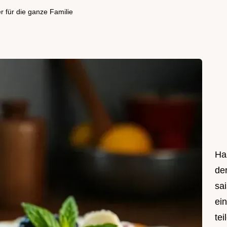
r für die ganze Familie
Hal
de
sa
ei
tei