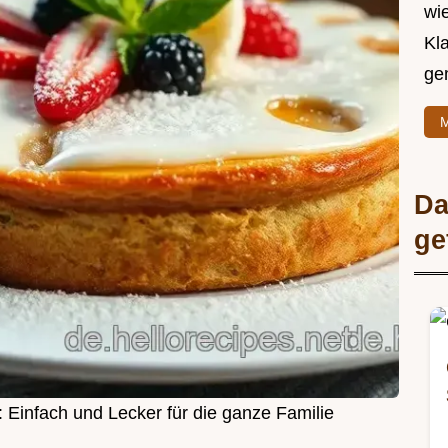
wie
Kl
ge
M
Da
ge
: Einfach und Lecker für die ganze Familie