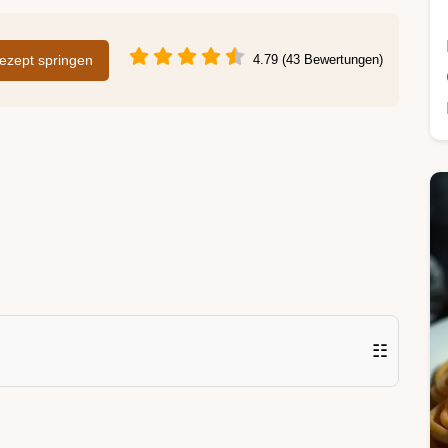
zept springen
4.79 (43 Bewertungen)
☷